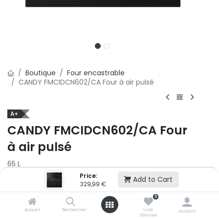
Boutique
Four encastrable
CANDY FMCIDCN602/CA Four à air pulsé
A+
CANDY FMCIDCN602/CA Four
à air pulsé
65 L
Price:
Add to Cart
329,99
€
329,99
€
0
Ajouter au panier
Accueil
Rechercher
Liste
Account
d'envies