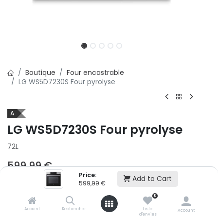
Boutique
Four encastrable
LG WS5D7230S Four pyrolyse
A
LG WS5D7230S Four pyrolyse
72L
599,99
€
Price:
Add to Cart
599,99
€
Ajouter au panier
0
Accueil
Rechercher
Liste
Account
d'envies