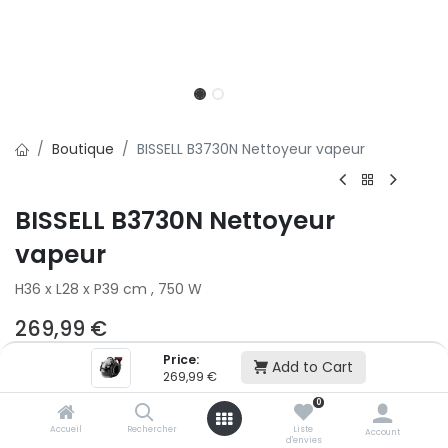
Boutique
BISSELL B3730N Nettoyeur vapeur
BISSELL B3730N Nettoyeur
vapeur
H36 x L28 x P39 cm , 750 W
269,99
€
Price:
Add to Cart
269,99
€
Ajouter au panier
0
Accueil
Rechercher
Liste
Account
Ajouter à la liste d'envie
d'envies