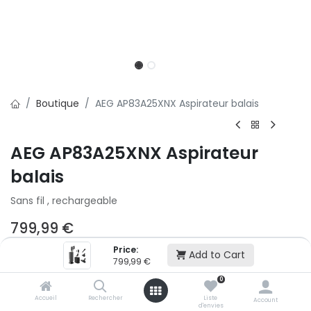
Boutique
AEG AP83A25XNX Aspirateur balais
AEG AP83A25XNX Aspirateur
balais
Sans fil , rechargeable
799,99
€
Price:
Add to Cart
799,99
€
Ajouter au panier
0
Accueil
Rechercher
Liste
Account
Ajouter à la liste d'envie
d'envies