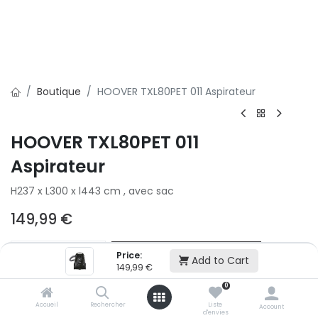
Boutique
HOOVER TXL80PET 011 Aspirateur
HOOVER TXL80PET 011
Aspirateur
H237 x L300 x l443 cm , avec sac
149,99
€
Ajouter au panier
Price:
Add to Cart
149,99
€
0
Ajouter à la liste d'envie
Accueil
Rechercher
Liste
Account
d'envies