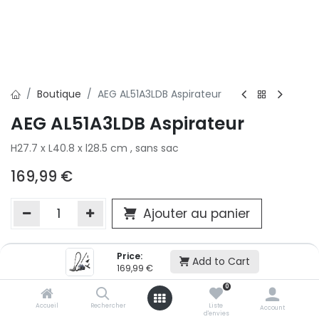
Boutique
AEG AL51A3LDB Aspirateur
AEG AL51A3LDB Aspirateur
H27.7 x L40.8 x l28.5 cm , sans sac
169,99
€
Ajouter au panier
Price:
Ajouter à la liste d'envie
Add to Cart
169,99
€
Si vous ne pouvez pas ajouter cet article dans votre panier c'est
0
victime de son succès et momentanément indisponible. Vous
renseigner directement dans votre magasin Conforama LUX
Accueil
Rechercher
Liste
Account
d'envies