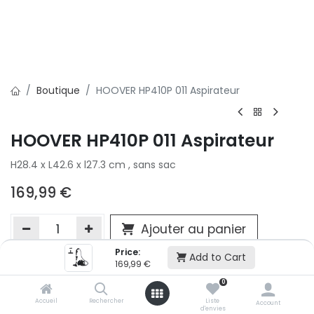
Boutique
HOOVER HP410P 011 Aspirateur
HOOVER HP410P 011 Aspirateur
H28.4 x L42.6 x l27.3 cm , sans sac
169,99
€
Ajouter au panier
Price:
Add to Cart
169,99
€
Ajouter à la liste d'envie
0
Si vous ne pouvez pas ajouter cet article dans votre panier c'est
Accueil
Rechercher
Liste
victime de son succès et momentanément indisponible. Vous
Account
d'envies