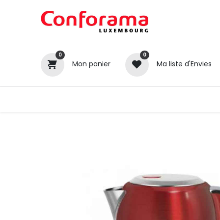
0
0
Mon panier
Ma liste d'Envies
Tous nos produits
Cuisines