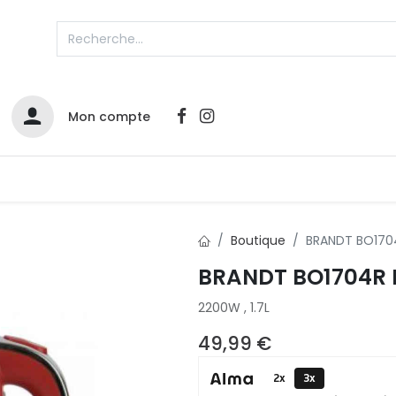
Mon compte
Catalogues
Nos Promos
Contactez-nous
Boutique
BRANDT BO1704R
BRANDT BO1704R B
2200W , 1.7L
49,99
€
2x
3x