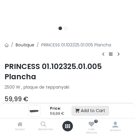
Boutique
PRINCESS 01.102325.01.005 Plancha
PRINCESS 01.102325.01.005
Plancha
2500 W , plaque de teppanyaki
59,99
€
Price:
Add to Cart
59,99
€
Ajouter au panier
0
Accueil
Rechercher
Liste
Account
Ajouter à la liste d'envie
d'envies