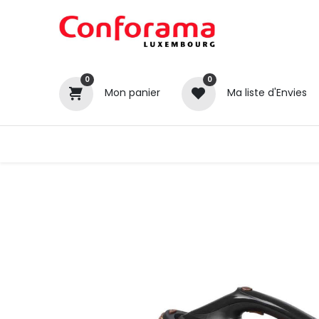
0
0
Mon panier
Ma liste d'Envies
Tous nos produits
Cuisines
Catégories
Canapé / Salon
Séjour
Chambre
Gros électroménager
Petit électroménager