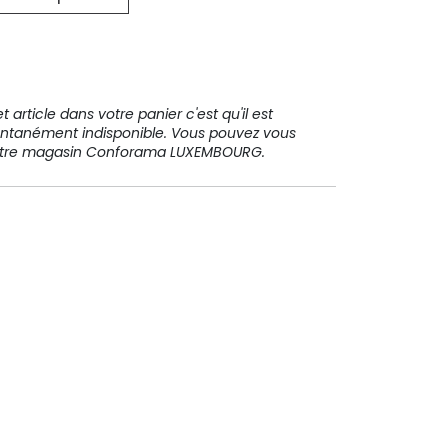
31 91 11
 article dans votre panier c'est qu'il est
ntanément indisponible. Vous pouvez vous
votre magasin Conforama LUXEMBOURG.
Paiement sécurisé
Paiement en plusieurs fois sans
frais