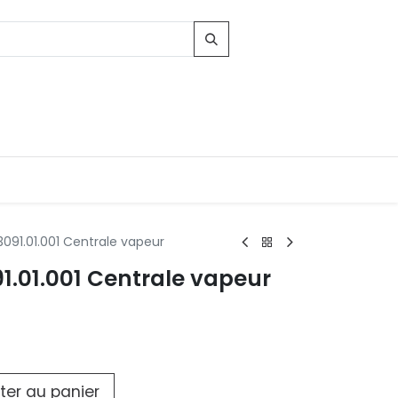
3091.01.001 Centrale vapeur
Contacts
1.01.001 Centrale vapeur
96, Route d'Arlon
-8010 Strassen
LUXEMBOURG
contact@conforama.lu
ter au panier