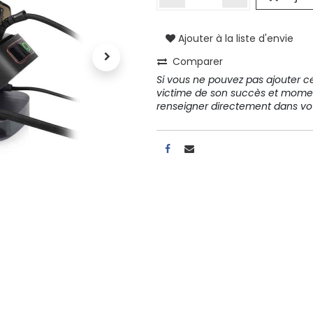
A propos
Ajouter à la liste d'envie
Comparer
Tous les services
Si vous ne pouvez pas ajouter cet
Contactez-nous
victime de son succès et mome
Politique de confidentialité
renseigner directement dans 
Conditions d'utilisation
ours gratuits pendant 30
Conseil et vente
rs
31 91 11
r conditions