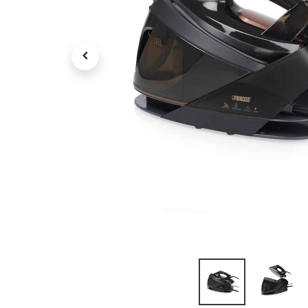
Tv , Son , multimédia
Programme de bureau
Décorations
Petit meubles
Ret
Retrait gratuit en magasin
jou
Hors offres partenaires
Voi