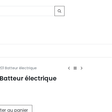
01 Batteur électrique
Batteur électrique
Contacts
96, Route d'Arlon
-8010 Strassen
LUXEMBOURG
contact@conforama.lu
ter au panier