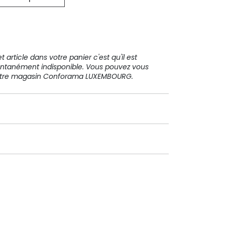
31 91 11
 article dans votre panier c'est qu'il est
ntanément indisponible. Vous pouvez vous
votre magasin Conforama LUXEMBOURG.
Paiement sécurisé
Paiement en plusieurs fois sans
frais