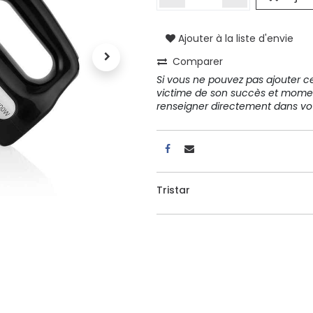
Ajouter à la liste d'envie
A propos
Comparer
Tous les services
Si vous ne pouvez pas ajouter cet
Contactez-nous
victime de son succès et mome
Politique de confidentialité
renseigner directement dans 
Conditions d'utilisation
Tristar
ours gratuits pendant 30
Conseil et vente
rs
31 91 11
r conditions