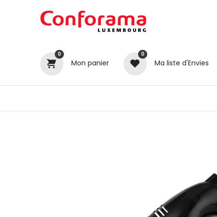
0
0
Mon panier
Ma liste d'Envies
Tous nos produits
Cuisines
Catégories
Canapé / Salon
Séjour
Chambre
Gros électroménager