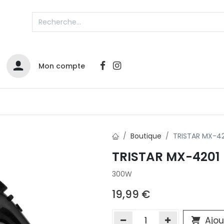
Mon compte
Catalogues
Nos Promos
Contactez-nous
Boutique
TRISTAR MX-42
TRISTAR MX-4201 
Infos sur le compte
300W
Votre compte
2
L
Remboursements & échanges
19,99
€
Mes commandes
Cartes privilège
Ajou