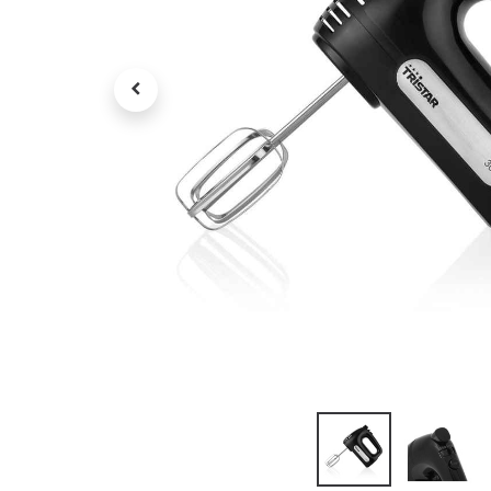
Petit électroménager
Tv , Son , multimédia
Programme de bureau
Décorations
Petit meubles
Ret
Retrait gratuit en magasin
jou
Hors offres partenaires
Voi