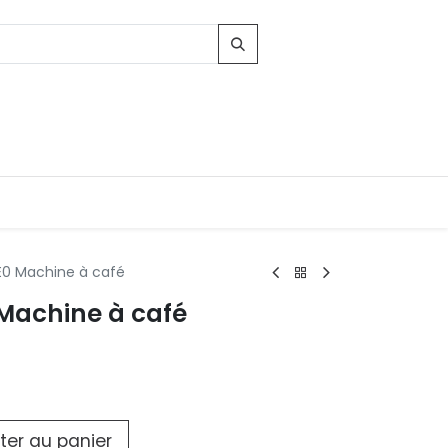
0 Machine à café
Machine à café
Contacts
96, Route d'Arlon
-8010 Strassen
LUXEMBOURG
contact@conforama.lu
ter au panier