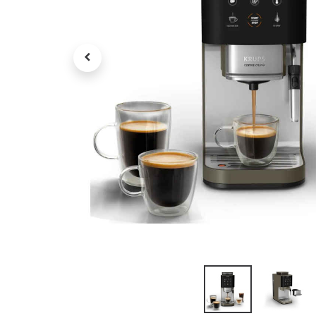
Petit électroménager
Tv , Son , multimédia
Programme de bureau
Décorations
Petit meubles
Ret
Retrait gratuit en magasin
jou
Hors offres partenaires
Voi