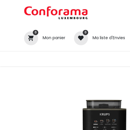
0
0
Mon panier
Ma liste d'Envies
Tous nos produits
Cuisines
Catégories
Canapé / Salon
Séjour
Chambre
Gros électroménager