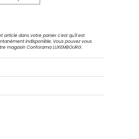
31 91 11
 article dans votre panier c'est qu'il est
ntanément indisponible. Vous pouvez vous
votre magasin Conforama LUXEMBOURG.
Paiement sécurisé
Paiement en plusieurs fois sans
frais