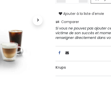
Ajouter à la liste d'envie
A propos
Comparer
Tous les services
Si vous ne pouvez pas ajouter cet
Contactez-nous
victime de son succès et mome
Politique de confidentialité
renseigner directement dans 
Conditions d'utilisation
Krups
ours gratuits pendant 30
Conseil et vente
rs
31 91 11
r conditions