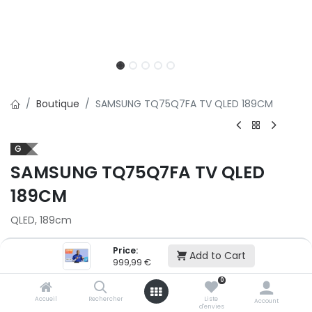
Boutique
SAMSUNG TQ75Q7FA TV QLED 189CM
G
SAMSUNG TQ75Q7FA TV QLED
189CM
QLED, 189cm
999,99
€
Price:
Add to Cart
999,99
€
Ajouter au panier
0
Accueil
Rechercher
Liste
Account
d'envies