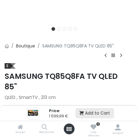
Boutique
SAMSUNG TQ85Q8FA TV QLED 85"
E
SAMSUNG TQ85Q8FA TV QLED
85"
QLED , SmartTV , 213 cm
1 599,99
€
Price:
Add to Cart
1 599,99
€
Ajouter au panier
0
Accueil
Rechercher
Liste
Account
d'envies