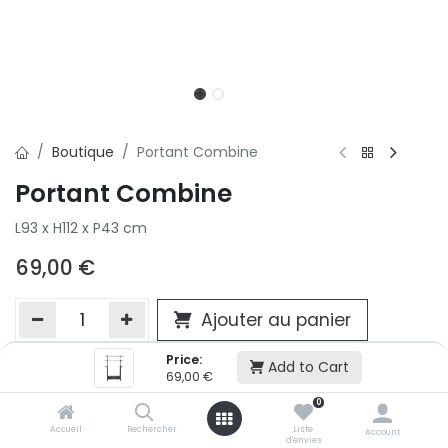
Boutique
Portant Combine
Portant Combine
L93 x H112 x P43 cm
69,00
€
Ajouter au panier
Price:
Add to Cart
69,00
€
Ajouter à la liste d'envie
0
Si vous ne pouvez pas ajouter cet article dans votre panier c'est
victime de son succès et momentanément indisponible. Vous
Accueil
Rechercher
Liste
Account
d'envies
renseigner directement dans votre magasin Conforama LUX