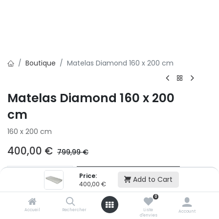
Boutique
Matelas Diamond 160 x 200 cm
Matelas Diamond 160 x 200
cm
160 x 200 cm
400,00
€
799,99
€
Ajouter au panier
Price:
Add to Cart
400,00
€
0
Ajouter à la liste d'envie
Accueil
Rechercher
Liste
Account
d'envies