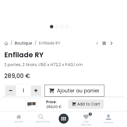
Boutique
Enfilade RY
Enfilade RY
2 portes, 2 tiroirs, L150 x H72,2 x P40,1 cm
289,00
€
Ajouter au panier
Price:
Add to Cart
289,00
€
Ajouter à la liste d'envie
0
Si vous ne pouvez pas ajouter cet article dans votre panier c'est
victime de son succès et momentanément indisponible. Vous
Accueil
Rechercher
Liste
Account
d'envies
renseigner directement dans votre magasin Conforama LUX