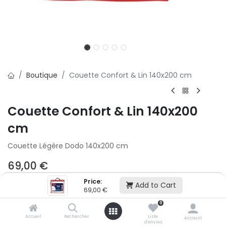
Boutique
Couette Confort & Lin 140x200 cm
Couette Confort & Lin 140x200
cm
Couette Légère Dodo 140x200 cm
69,00
€
Price:
Add to Cart
69,00
€
Ajouter au panier
0
Accueil
Rechercher
Liste
Account
Ajouter à la liste d'envie
d'envies