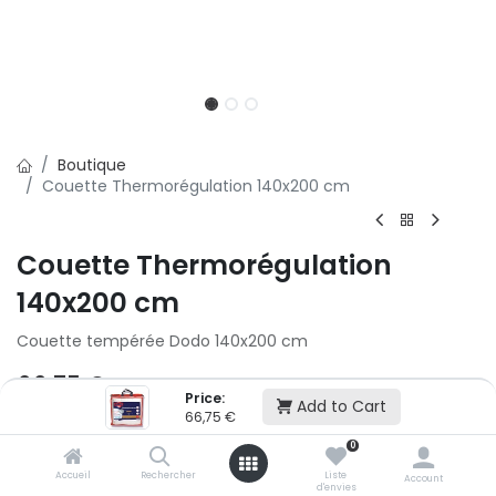
Boutique
Couette Thermorégulation 140x200 cm
Couette Thermorégulation
140x200 cm
Couette tempérée Dodo 140x200 cm
66,75
€
89,00
€
Price:
Add to Cart
66,75
€
Ajouter au panier
0
Accueil
Rechercher
Liste
Account
d'envies