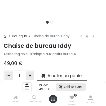
Boutique
Chaise de bureau Iddy
Chaise de bureau Iddy
Assise réglable , s'adapte aux petits bureaux
49,00
€
Ajouter au panier
Price:
Add to Cart
49,00
€
Ajouter à la liste d'envie
0
Si vous ne pouvez pas ajouter cet article dans votre panier c'est
victime de son succès et momentanément indisponible. Vous
Accueil
Rechercher
Liste
Account
d'envies
renseigner directement dans votre magasin Conforama LUX