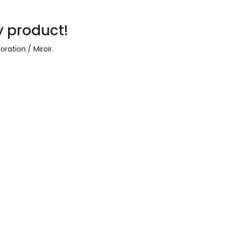
y product!
ration / Miroir
.