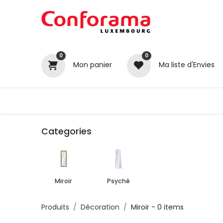
0
0
Mon panier
Ma liste d'Envies
Tous nos produits
Cuisines
Categories
Miroir
Psyché
Produits
Décoration
Miroir
- 0 items