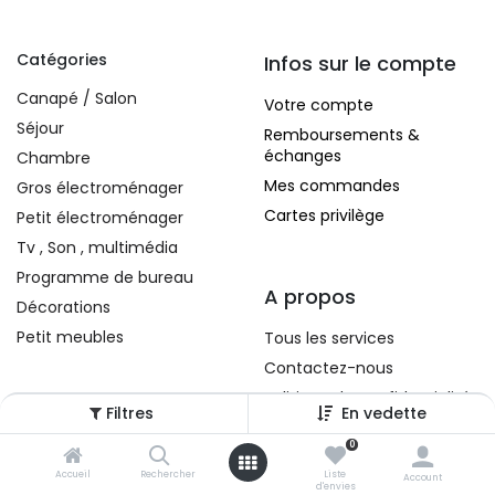
Catégories
Infos sur le compte
Canapé / Salon
Votre compte
Séjour
Remboursements &
échanges
Chambre
Mes commandes
Gros électroménager
Cartes privilège
Petit électroménager
Tv , Son , multimédia
Programme de bureau
A propos
Décorations
Petit meubles
Tous les services
Contactez-nous
Politique de confidentialité
Filtres
En vedette
Conditions d'utilisation
0
Accueil
Rechercher
Liste
Account
d'envies