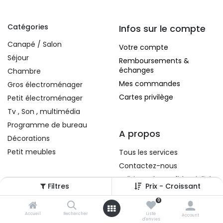
Catégories
Infos sur le compte
Canapé / Salon
Votre compte
Séjour
Remboursements &
échanges
Chambre
Mes commandes
Gros électroménager
Cartes privilège
Petit électroménager
Tv , Son , multimédia
Programme de bureau
A propos
Décorations
Petit meubles
Tous les services
Contactez-nous
Politique de confidentialité
Filtres
Prix - Croissant
Conditions d'utilisation
0
Accueil
Rechercher
Liste
Account
d'envies