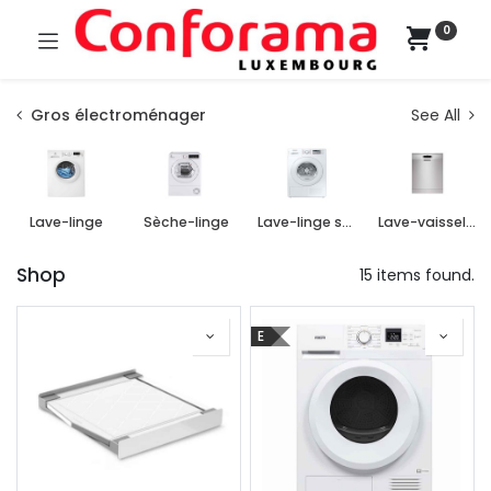
0
Gros électroménager
See All
Lave-linge
Sèche-linge
Lave-linge séchant
Lave-vaisselle
Shop
15 items found.
E