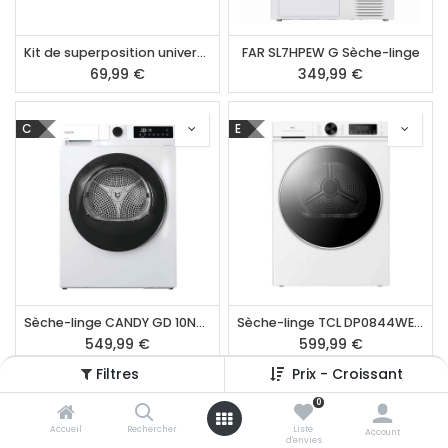
Kit de superposition universel
FAR SL7HPEW G Sèche-linge
69,99
€
349,99
€
C
E
Sèche-linge CANDY GD 10N3B-S
Sèche-linge TCL DP0844WE1NL
549,99
€
599,99
€
Filtres
Prix - Croissant
B
E
0
Accueil
Rechercher
Liste
Account
d'envies