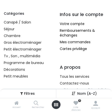
Catégories
Infos sur le compte
Canapé / Salon
Votre compte
Séjour
Remboursements &
échanges
Chambre
Mes commandes
Gros électroménager
Cartes privilège
Petit électroménager
Tv , Son , multimédia
Programme de bureau
A propos
Décorations
Petit meubles
Tous les services
Contactez-nous
Politique de confidentialité
Filtres
Nom (A-Z)
Conditions d'utilisation
0
Accueil
Rechercher
Liste
Account
d'envies