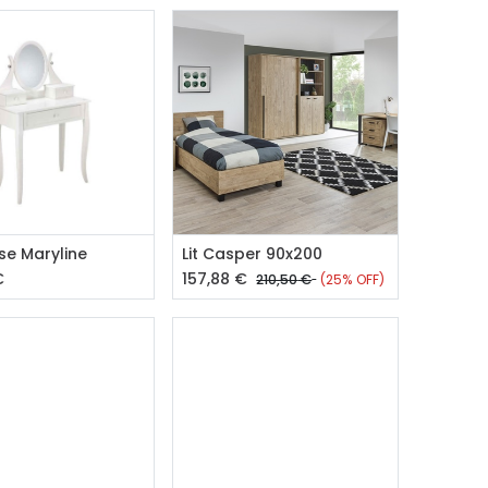
outer au panier
Ajouter au panier
se Maryline
Lit Casper 90x200
€
157,88
€
210,50
€
(25% OFF)