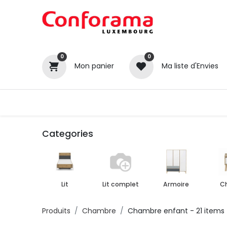
0
0
Mon panier
Ma liste d'Envies
Tous nos produits
Cuisines
Categories
Lit
Lit complet
Armoire
C
Produits
Chambre
Chambre enfant
- 21 items