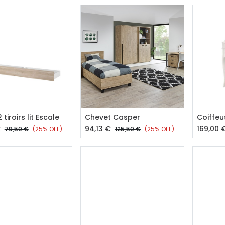
outer au panier
Ajouter au panier
Aj
 tiroirs lit Escale
Chevet Casper
Coiffeu
€
94,13
€
169,00
79,50
€
(25% OFF)
125,50
€
(25% OFF)