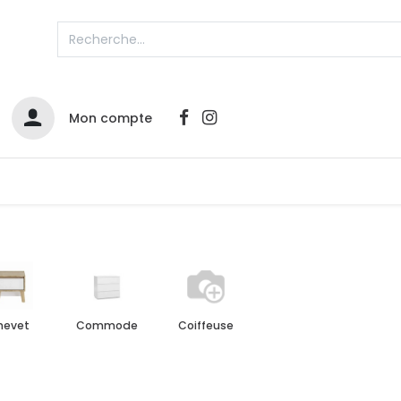
Mon compte
Catalogues
Nos Promos
Contactez-nous
hevet
Commode
Coiffeuse