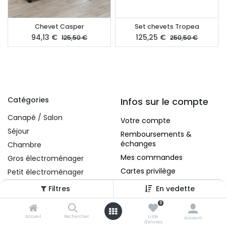
Chevet Casper
Set chevets Tropea
94,13
€
125,25
€
125,50
€
250,50
€
Catégories
Infos sur le compte
Canapé / Salon
Votre compte
Séjour
Remboursements &
échanges
Chambre
Mes commandes
Gros électroménager
Cartes privilège
Petit électroménager
Tv , Son , multimédia
Filtres
En vedette
Programme de bureau
0
A propos
Décorations
Accueil
Rechercher
Liste
Account
d'envies