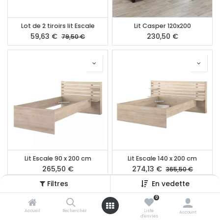
Lot de 2 tiroirs lit Escale
Lit Casper 120x200
59,63
€
230,50
€
79,50
€
Lit Escale 90 x 200 cm
Lit Escale 140 x 200 cm
265,50
€
274,13
€
365,50
€
Filtres
En vedette
0
Accueil
Rechercher
Liste
Account
d'envies