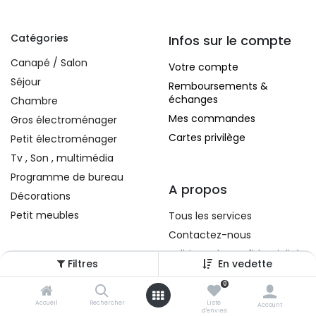
Catégories
Infos sur le compte
Canapé / Salon
Votre compte
Séjour
Remboursements &
échanges
Chambre
Mes commandes
Gros électroménager
Cartes privilège
Petit électroménager
Tv , Son , multimédia
Programme de bureau
A propos
Décorations
Petit meubles
Tous les services
Contactez-nous
Politique de confidentialité
Filtres
En vedette
Conditions d'utilisation
0
Accueil
Rechercher
Liste
Account
d'envies