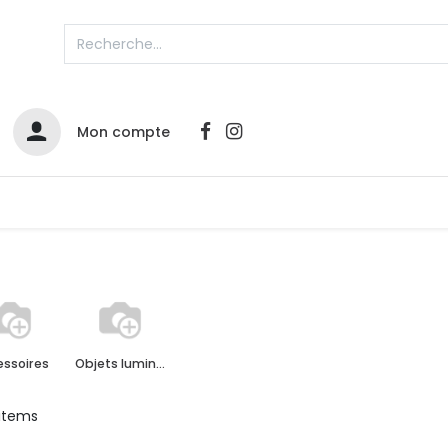
Mon compte
Catalogues
Nos Promos
Contactez-nous
ssoires
Objets lumineux
items