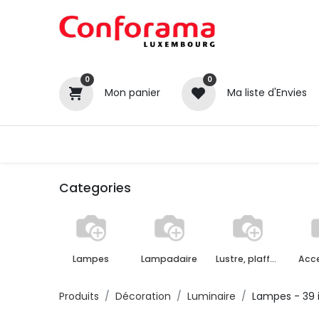
0
0
Mon panier
Ma liste d'Envies
Tous nos produits
Cuisines
Categories
Lampes
Lampadaire
Lustre, plaffonier, applique murale
Acce
Produits
Décoration
Luminaire
Lampes
- 39 