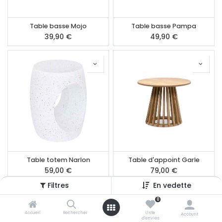
Table basse Mojo
Table basse Pampa
39,90
€
49,90
€
Table totem Narlon
Table d'appoint Garle
59,00
€
79,00
€
Filtres
En vedette
0
Accueil
Rechercher
Liste
Account
d'envies