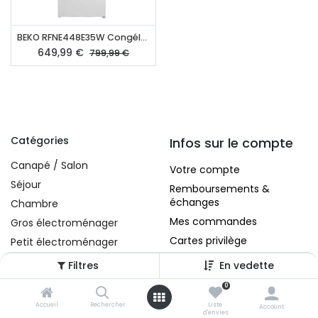
BEKO RFNE448E35W Congélateur armoire
649,99
€
799,99
€
Catégories
Infos sur le compte
Canapé / Salon
Votre compte
Séjour
Remboursements &
échanges
Chambre
Mes commandes
Gros électroménager
Cartes privilège
Petit électroménager
Tv , Son , multimédia
Filtres
En vedette
Programme de bureau
0
A propos
Décorations
Accueil
Rechercher
Liste
Account
d'envies