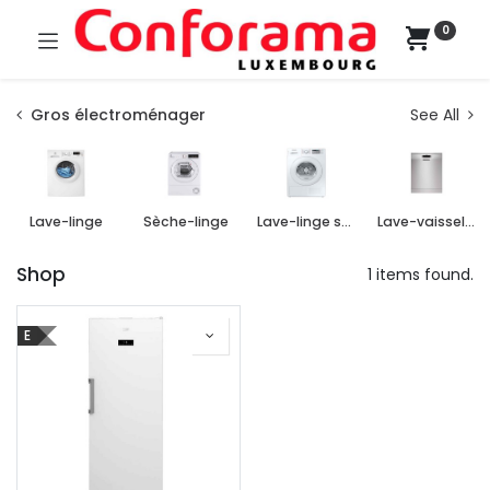
0
Gros électroménager
See All
Lave-linge
Sèche-linge
Lave-linge séchant
Lave-vaisselle
Shop
1 items found.
E