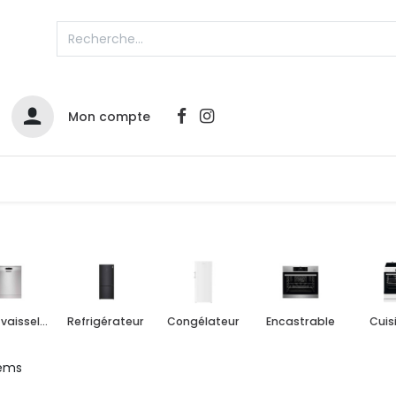
Mon compte
Catalogues
Nos Promos
Contactez-nous
Lave-vaisselle
Refrigérateur
Congélateur
Encastrable
Cuis
tems