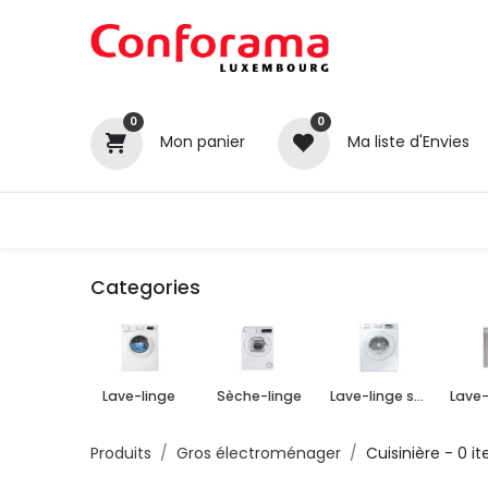
0
0
Mon panier
Ma liste d'Envies
Tous nos produits
Cuisines
Categories
Lave-linge
Sèche-linge
Lave-linge séchant
Produits
Gros électroménager
Cuisinière
- 0 i