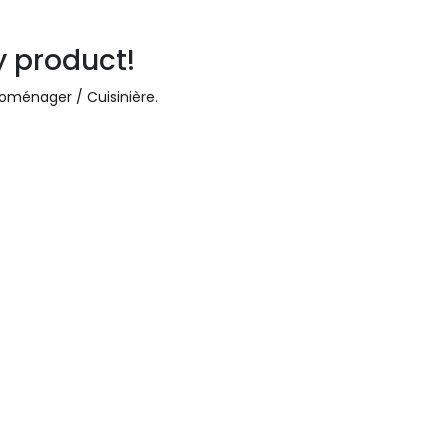
y product!
roménager / Cuisinière
.