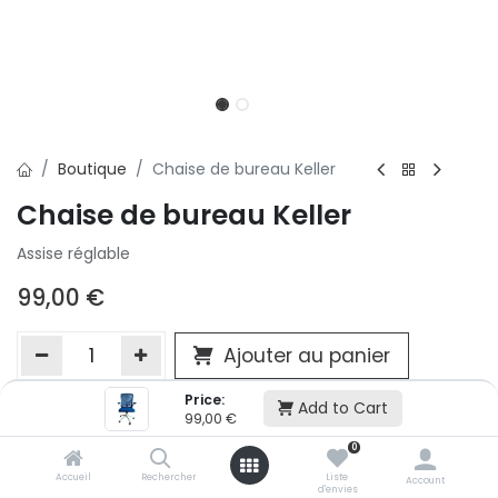
Boutique
Chaise de bureau Keller
Chaise de bureau Keller
Assise réglable
99,00
€
Ajouter au panier
Price:
Add to Cart
99,00
€
Ajouter à la liste d'envie
0
Si vous ne pouvez pas ajouter cet article dans votre panier c'est
victime de son succès et momentanément indisponible. Vous
Accueil
Rechercher
Liste
Account
d'envies
renseigner directement dans votre magasin Conforama LUX