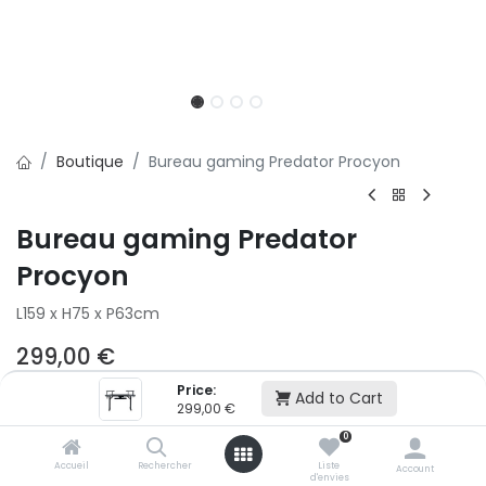
Boutique
Bureau gaming Predator Procyon
Bureau gaming Predator
Procyon
L159 x H75 x P63cm
299,00
€
Price:
Add to Cart
299,00
€
Ajouter au panier
0
Accueil
Rechercher
Liste
Account
Ajouter à la liste d'envie
d'envies