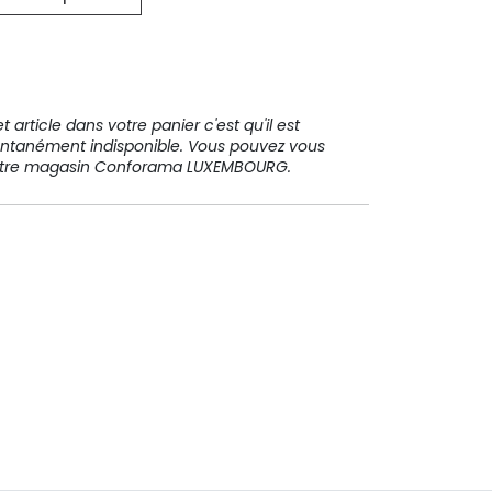
31 91 11
 article dans votre panier c'est qu'il est
ntanément indisponible. Vous pouvez vous
votre magasin Conforama LUXEMBOURG.
Paiement sécurisé
Paiement en plusieurs fois sans
frais