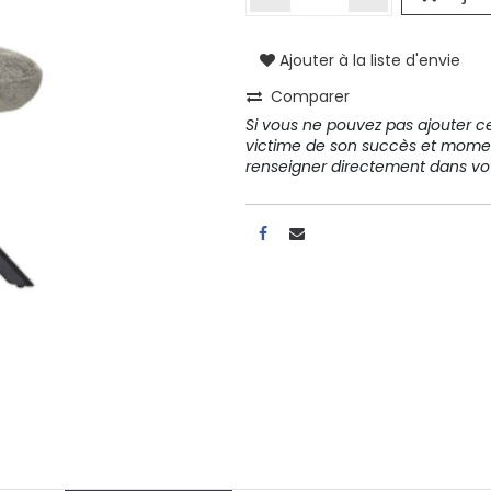
Ajouter à la liste d'envie
A propos
Comparer
Tous les services
Si vous ne pouvez pas ajouter cet
Contactez-nous
victime de son succès et mome
Politique de confidentialité
renseigner directement dans 
Conditions d'utilisation
ours gratuits pendant 30
Conseil et vente
rs
31 91 11
r conditions