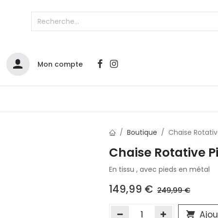
Mon compte
Catalogues
Nos Promos
Contactez-nous
Boutique
Chaise Rotativ
Chaise Rotative P
Infos sur le compte
En tissu , avec pieds en métal
Votre compte
2
L
Remboursements & échanges
149,99
€
249,99
€
Mes commandes
Cartes privilège
Ajou