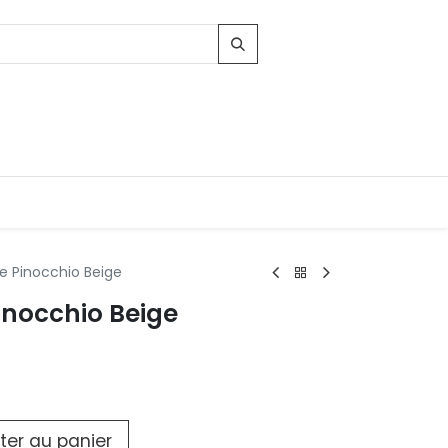
e Pinocchio Beige
inocchio Beige
Contacts
96, Route d'Arlon
-8010 Strassen
LUXEMBOURG
contact@conforama.lu
ter au panier