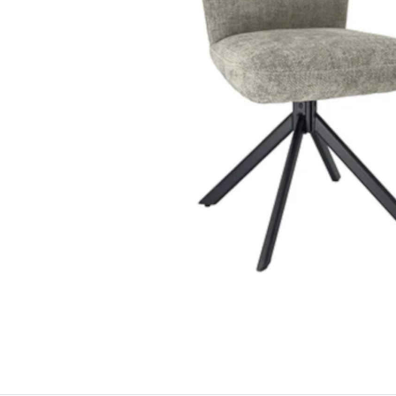
Petit électroménager
Tv , Son , multimédia
Programme de bureau
Décorations
Petit meubles
Ret
Retrait gratuit en magasin
jou
Hors offres partenaires
Voi