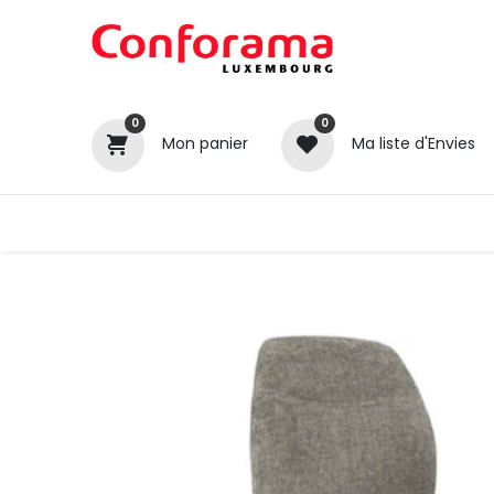
0
0
Mon panier
Ma liste d'Envies
Tous nos produits
Cuisines
Catégories
Canapé / Salon
Séjour
Chambre
Gros électroménager