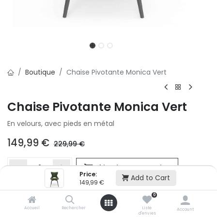
Boutique
Chaise Pivotante Monica Vert
Chaise Pivotante Monica Vert
En velours, avec pieds en métal
149,99
€
229,99
€
Ajouter au panier
Price:
Add to Cart
149,99
€
0
Ajouter à la liste d'envie
Accueil
Rechercher
Liste
Si vous ne pouvez pas ajouter cet article dans votre panier c'est
Account
d'envies