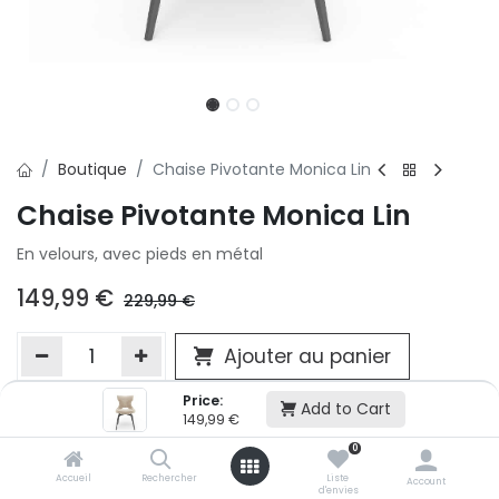
Boutique
Chaise Pivotante Monica Lin
Chaise Pivotante Monica Lin
En velours, avec pieds en métal
149,99
€
229,99
€
Ajouter au panier
Price:
Add to Cart
149,99
€
Ajouter à la liste d'envie
0
Si vous ne pouvez pas ajouter cet article dans votre panier c'est
victime de son succès et momentanément indisponible. Vous
Accueil
Rechercher
Liste
Account
d'envies
renseigner directement dans votre magasin Conforama LUX