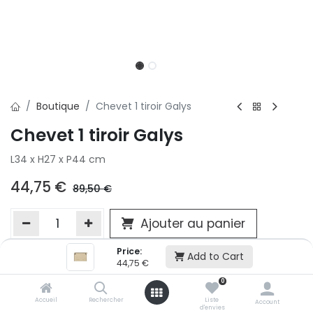
Boutique
Chevet 1 tiroir Galys
Chevet 1 tiroir Galys
L34 x H27 x P44 cm
44,75
€
89,50
€
Ajouter au panier
Price:
Add to Cart
44,75
€
Ajouter à la liste d'envie
0
Si vous ne pouvez pas ajouter cet article dans votre panier c'est
victime de son succès et momentanément indisponible. Vous
Accueil
Rechercher
Liste
Account
d'envies
renseigner directement dans votre magasin Conforama LUX