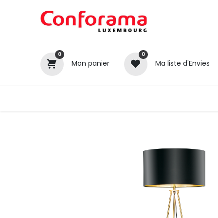
0
0
Mon panier
Ma liste d'Envies
Tous nos produits
Cuisines
Catégories
Canapé / Salon
Séjour
Chambre
Gros électroménager