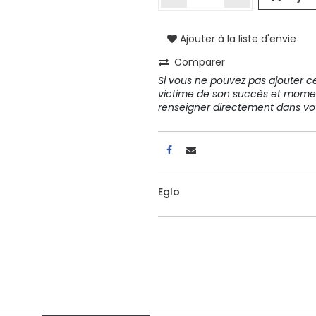
Ajouter à la liste d'envie
A propos
Comparer
Tous les services
Si vous ne pouvez pas ajouter cet
Contactez-nous
victime de son succès et mome
Politique de confidentialité
renseigner directement dans 
Conditions d'utilisation
Eglo
ours gratuits pendant 30
Conseil et vente
rs
31 91 11
r conditions