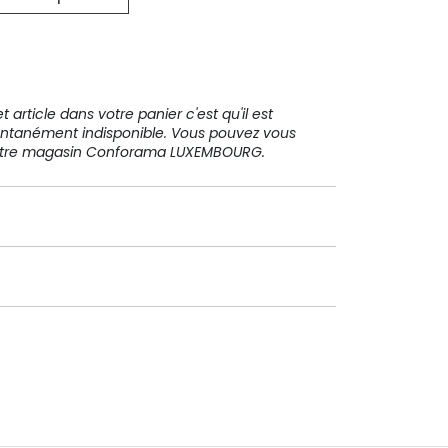
31 91 11
 article dans votre panier c'est qu'il est
ntanément indisponible. Vous pouvez vous
votre magasin Conforama LUXEMBOURG.
Paiement sécurisé
Paiement en plusieurs fois sans
frais