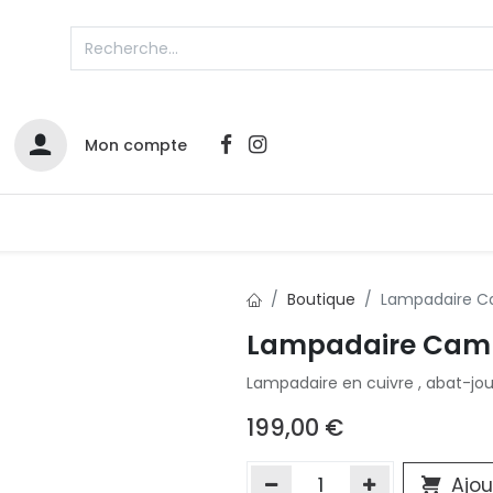
Mon compte
Catalogues
Nos Promos
Contactez-nous
Boutique
Lampadaire C
Lampadaire Cam
Infos sur le compte
Lampadaire en cuivre , abat-jour
Votre compte
2
L
Remboursements & échanges
199,00
€
Mes commandes
Cartes privilège
Ajou