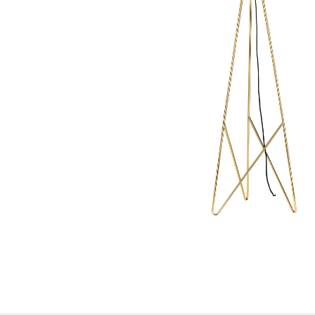
Petit électroménager
Tv , Son , multimédia
Programme de bureau
Décorations
Petit meubles
Ret
Retrait gratuit en magasin
jou
Hors offres partenaires
Voi