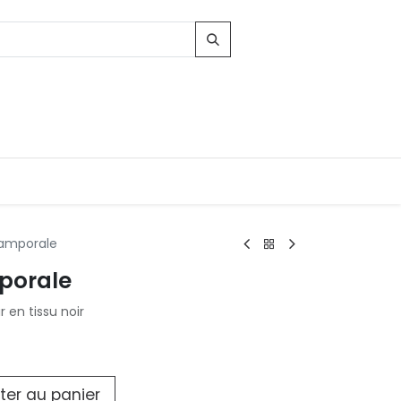
amporale
porale
Contacts
 en tissu noir
96, Route d'Arlon
-8010 Strassen
LUXEMBOURG
contact@conforama.lu
ter au panier