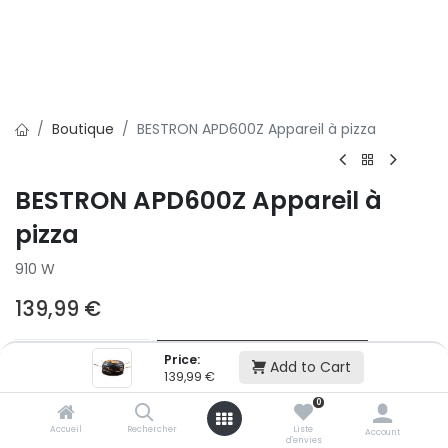
Boutique
BESTRON APD600Z Appareil à pizza
BESTRON APD600Z Appareil à
pizza
910 W
139,99
€
Ajouter au panier
Price:
Add to Cart
139,99
€
0
Ajouter à la liste d'envie
Accueil
Rechercher
Liste
Account
d'envies