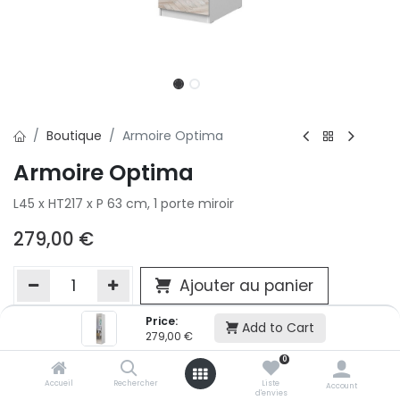
Boutique
Armoire Optima
Armoire Optima
L45 x HT217 x P 63 cm, 1 porte miroir
279,00
€
Ajouter au panier
Price:
Add to Cart
279,00
€
Ajouter à la liste d'envie
0
Si vous ne pouvez pas ajouter cet article dans votre panier c'est
victime de son succès et momentanément indisponible. Vous
Accueil
Rechercher
Liste
Account
d'envies
renseigner directement dans votre magasin Conforama LUX