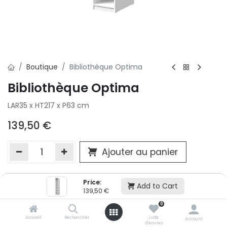
Boutique
Bibliothèque Optima
Bibliothèque Optima
LAR35 x HT217 x P63 cm
139,50
€
Ajouter au panier
Price:
Ajouter à la liste d'envie
Add to Cart
139,50
€
Si vous ne pouvez pas ajouter cet article dans votre panier c'est
0
victime de son succès et momentanément indisponible. Vous
renseigner directement dans votre magasin Conforama LUX
Accueil
Rechercher
Liste
Account
d'envies