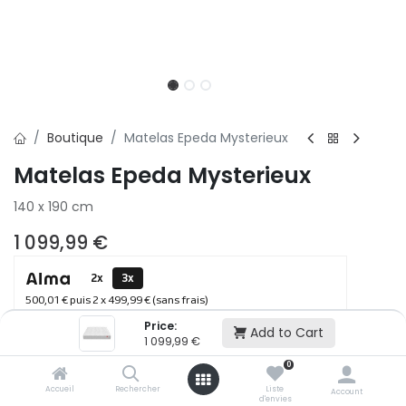
Boutique
Matelas Epeda Mysterieux
Matelas Epeda Mysterieux
140 x 190 cm
1 099,99
€
2x
3x
500,01 € puis 2 x 499,99 € (sans frais)
Price:
Add to Cart
1 099,99
€
Ajouter au panier
0
Accueil
Rechercher
Liste
Account
d'envies