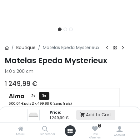
Boutique
Matelas Epeda Mysterieux
Matelas Epeda Mysterieux
140 x 200 cm
1 249,99
€
2x
3x
500,01 € puis 2 x 499,99 € (sans frais)
Price:
Add to Cart
1 249,99
€
Ajouter au panier
0
Accueil
Rechercher
Liste
Account
d'envies