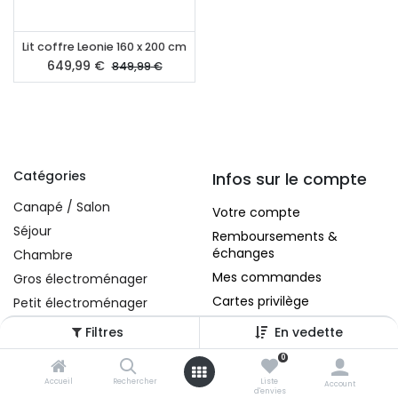
Lit coffre Leonie 160 x 200 cm
649,99
€
849,99
€
Catégories
Infos sur le compte
Canapé / Salon
Votre compte
Séjour
Remboursements &
échanges
Chambre
Mes commandes
Gros électroménager
Cartes privilège
Petit électroménager
Tv , Son , multimédia
Filtres
En vedette
Programme de bureau
0
A propos
Décorations
Accueil
Rechercher
Liste
Account
d'envies