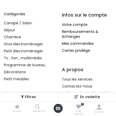
Catégories
Infos sur le compte
Canapé / Salon
Votre compte
Séjour
Remboursements &
échanges
Chambre
Mes commandes
Gros électroménager
Cartes privilège
Petit électroménager
Tv , Son , multimédia
Programme de bureau
A propos
Décorations
Petit meubles
Tous les services
Contactez-nous
Politique de confidentialité
Filtres
En vedette
Conditions d'utilisation
0
Accueil
Rechercher
Liste
Account
d'envies