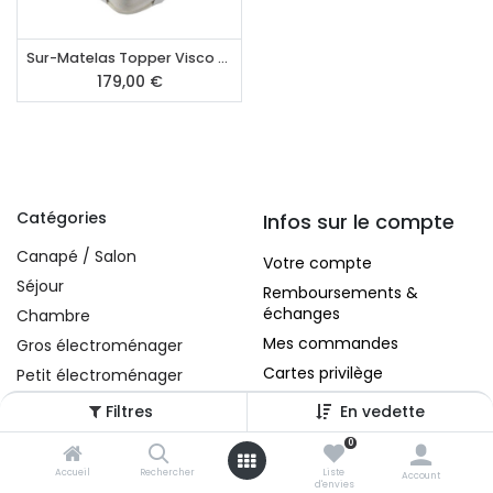
Sur-Matelas Topper Visco 90 x 200 cm
179,00
€
Catégories
Infos sur le compte
Canapé / Salon
Votre compte
Séjour
Remboursements &
échanges
Chambre
Mes commandes
Gros électroménager
Cartes privilège
Petit électroménager
Tv , Son , multimédia
Filtres
En vedette
Programme de bureau
0
A propos
Décorations
Accueil
Rechercher
Liste
Account
d'envies