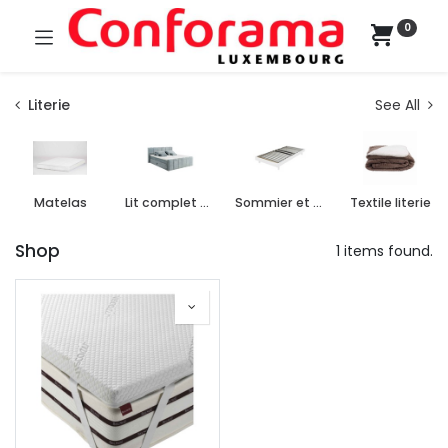
0
Literie
See All
Matelas
Lit complet boxspring
Sommier et cadre à lattes
Textile literie
Shop
1 items found.