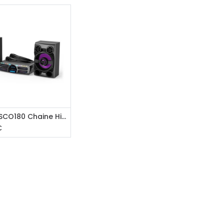
31 91 11
outer au panier
FESTI DISCO180 Chaine Hifi Karaoké
€
Paiement sécurisé
Paiement en plusieurs fois sans
frais