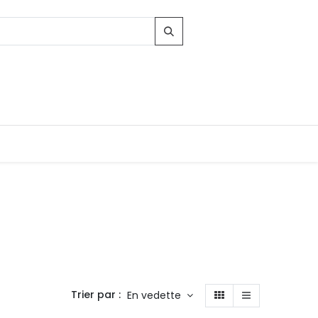
Contacts
96, Route d'Arlon
-8010 Strassen
LUXEMBOURG
Trier par :
En vedette
contact@conforama.lu