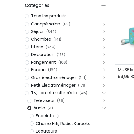
Petit électroménager
Catégories
Tv , Son , multimédia
Tous les produits
Programme de bureau
Canapé salon
(88)
Décorations
Séjour
(349)
Petit meubles
Chambre
(141)
Literie
(248)
Décoration
(173)
Rangement
(106)
Aj
Bureau
(160)
59,99
Gros électroménager
(141)
Petit Electroménager
(179)
Ret
Retrait gratuit en magasin
jou
TV, son et multimédia
(45)
Hors offres partenaires
Voi
Televiseur
(36)
Audio
(4)
Enceinte
(1)
Chaine Hifi, Radio, Karaoke
Ecouteurs