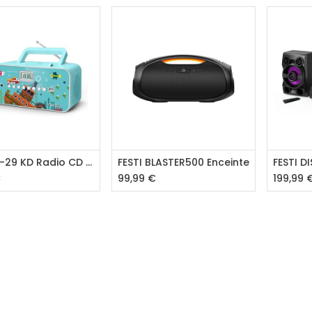
A propos
Tous les services
Contactez-nous
Politique de confidentialité
Conditions d'utilisation
outer au panier
Ajouter au panier
Aj
MUSE M-29 KD Radio CD Kid
FESTI BLASTER500 Enceinte
€
99,99
€
199,99
ours gratuits pendant 30
Conseil et vente
rs
31 91 11
r conditions