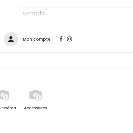
Mon compte
Catalogues
Nos Promos
Contactez-nous
Infos sur le compte
Votre compte
2
 cinéma
Accessoires
L
Remboursements & échanges
Mes commandes
Cartes privilège