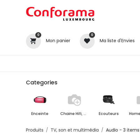
0
0
Mon panier
Ma liste d'Envies
Tous nos produits
Cuisines
Categories
Catégories
Canapé / Salon
Enceinte
Chaine Hifi, Radio, Karaoke
Ecouteurs
Home
Séjour
Chambre
Produits
TV, son et multimédia
Audio
- 3 items
Gros électroménager