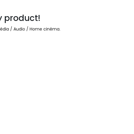
y product!
média / Audio / Home cinéma
.