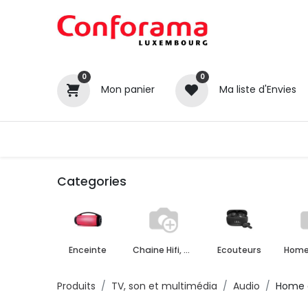
0
0
Mon panier
Ma liste d'Envies
Tous nos produits
Cuisines
Categories
Enceinte
Chaine Hifi, Radio, Karaoke
Ecouteurs
Home
Produits
TV, son et multimédia
Audio
Home 